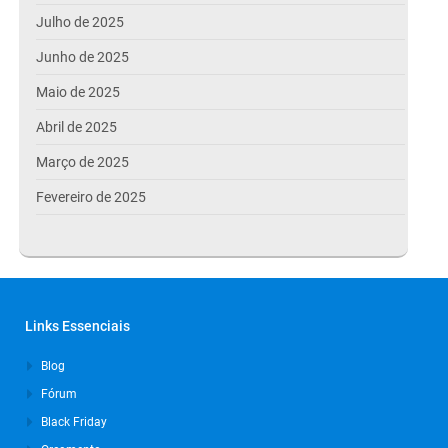
Julho de 2025
Junho de 2025
Maio de 2025
Abril de 2025
Março de 2025
Fevereiro de 2025
Janeiro de 2025
Dezembro de 2024
Novembro de 2024
Links Essenciais
Outubro de 2024
Blog
Setembro de 2024
Fórum
Agosto de 2024
Black Friday
Julho de 2024