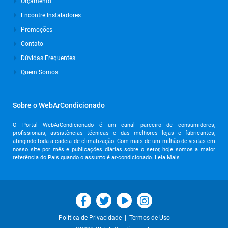
Orçamento
Março de 2024
Encontre Instaladores
Promoções
Outubro de 2023
Contato
Setembro de 2023
Dúvidas Frequentes
Agosto de 2023
Quem Somos
Julho de 2023
Junho de 2023
Sobre o WebArCondicionado
Maio de 2023
O Portal WebArCondicionado é um canal parceiro de consumidores,
profissionais, assistências técnicas e das melhores lojas e fabricantes,
Abril de 2023
atingindo toda a cadeia de climatização. Com mais de um milhão de visitas em
nosso site por mês e publicações diárias sobre o setor, hoje somos a maior
Março de 2023
referência do País quando o assunto é ar-condicionado.
Leia Mais
Fevereiro de 2023
Janeiro de 2023
Dezembro de 2022
|
Política de Privacidade
Termos de Uso