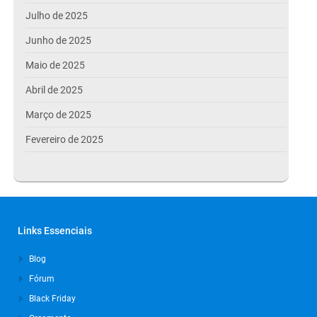
Julho de 2025
Junho de 2025
Maio de 2025
Abril de 2025
Março de 2025
Fevereiro de 2025
Janeiro de 2025
Dezembro de 2024
Novembro de 2024
Links Essenciais
Outubro de 2024
Blog
Setembro de 2024
Fórum
Agosto de 2024
Black Friday
Julho de 2024