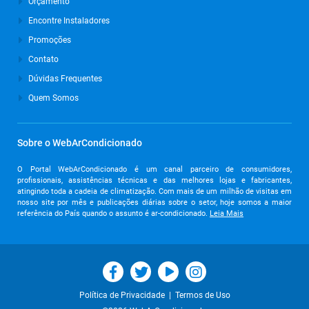
Orçamento
Março de 2024
Encontre Instaladores
Promoções
Outubro de 2023
Contato
Setembro de 2023
Dúvidas Frequentes
Agosto de 2023
Quem Somos
Julho de 2023
Junho de 2023
Sobre o WebArCondicionado
Maio de 2023
O Portal WebArCondicionado é um canal parceiro de consumidores,
profissionais, assistências técnicas e das melhores lojas e fabricantes,
Abril de 2023
atingindo toda a cadeia de climatização. Com mais de um milhão de visitas em
nosso site por mês e publicações diárias sobre o setor, hoje somos a maior
Março de 2023
referência do País quando o assunto é ar-condicionado.
Leia Mais
Fevereiro de 2023
Janeiro de 2023
Dezembro de 2022
|
Política de Privacidade
Termos de Uso