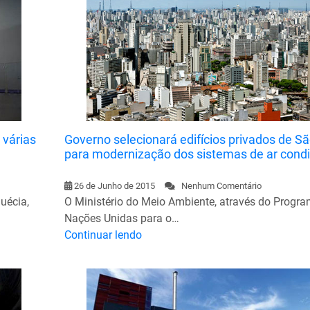
 várias
Governo selecionará edifícios privados de S
para modernização dos sistemas de ar cond
26 de Junho de 2015
Nenhum Comentário
uécia,
O Ministério do Meio Ambiente, através do Progr
Nações Unidas para o…
Continuar lendo