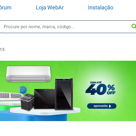
órum
Loja WebAr
Instalação
015