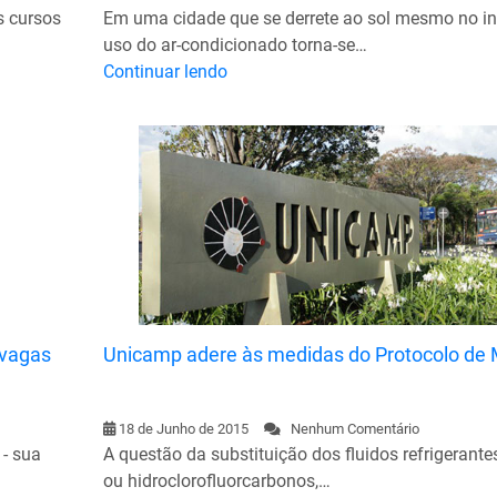
s cursos
Em uma cidade que se derrete ao sol mesmo no in
uso do ar-condicionado torna-se…
Continuar lendo
 vagas
Unicamp adere às medidas do Protocolo de 
18 de Junho de 2015
Nenhum Comentário
 - sua
A questão da substituição dos fluidos refrigerant
ou hidroclorofluorcarbonos,…