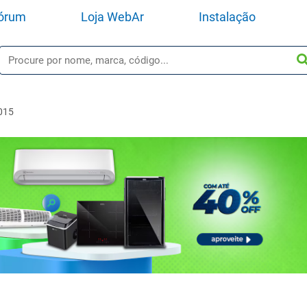
órum
Loja WebAr
Instalação
015