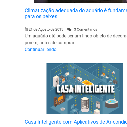
Climatização adequada do aquário é fundam
para os peixes
21 de Agosto de 2015
3 Comentários
Um aquário até pode ser um lindo objeto de decora
porém, antes de comprar…
Continuar lendo
Casa Inteligente com Aplicativos de Ar-condi