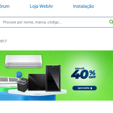
órum
Loja WebAr
Instalação
2017