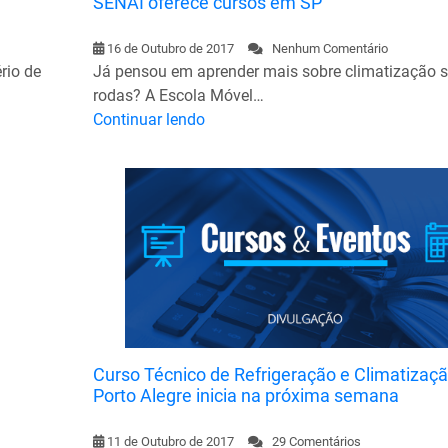
SENAI oferece cursos em SP
16 de Outubro de 2017
Nenhum Comentário
rio de
Já pensou em aprender mais sobre climatização s
rodas? A Escola Móvel…
Continuar lendo
Curso Técnico de Refrigeração e Climatizaç
Porto Alegre inicia na próxima semana
11 de Outubro de 2017
29 Comentários