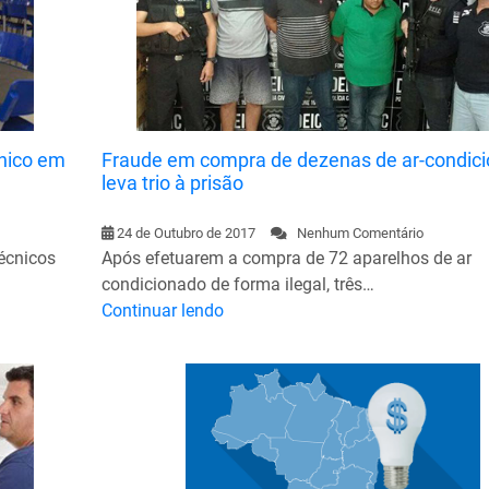
cnico em
Fraude em compra de dezenas de ar-condic
leva trio à prisão
24 de Outubro de 2017
Nenhum Comentário
técnicos
Após efetuarem a compra de 72 aparelhos de ar
condicionado de forma ilegal, três…
Continuar lendo