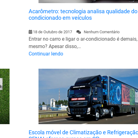
Acarômetro: tecnologia analisa qualidade do
condicionado em veículos
18 de Outubro de 2017
Nenhum Comentário
Entrar no carro e ligar o ar-condicionado é demais,
mesmo? Apesar disso,…
Continuar lendo
Escola móvel de Climatização e Refrigeraçã