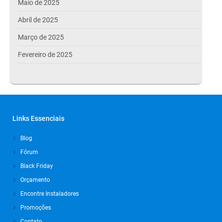
Maio de 2025
Abril de 2025
Março de 2025
Fevereiro de 2025
Janeiro de 2025
Dezembro de 2024
Novembro de 2024
Links Essenciais
Outubro de 2024
Blog
Setembro de 2024
Fórum
Agosto de 2024
Black Friday
Julho de 2024
Orçamento
Março de 2024
Encontre Instaladores
Promoções
Outubro de 2023
Contato