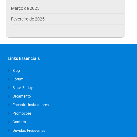
Março de 2025
Fevereiro de 2025
Janeiro de 2025
Dezembro de 2024
Novembro de 2024
Links Essenciais
Outubro de 2024
Blog
Setembro de 2024
Fórum
Agosto de 2024
Black Friday
Julho de 2024
Orçamento
Março de 2024
Encontre Instaladores
Promoções
Outubro de 2023
Contato
Setembro de 2023
Dúvidas Frequentes
Agosto de 2023