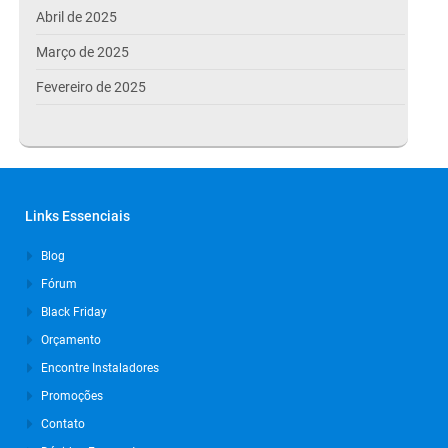
Abril de 2025
Março de 2025
Fevereiro de 2025
Janeiro de 2025
Dezembro de 2024
Novembro de 2024
Links Essenciais
Outubro de 2024
Blog
Setembro de 2024
Fórum
Agosto de 2024
Black Friday
Julho de 2024
Orçamento
Março de 2024
Encontre Instaladores
Promoções
Outubro de 2023
Contato
Setembro de 2023