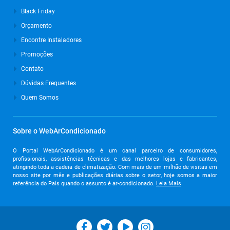
Agosto de 2024
Black Friday
Julho de 2024
Orçamento
Março de 2024
Encontre Instaladores
Promoções
Outubro de 2023
Contato
Setembro de 2023
Dúvidas Frequentes
Agosto de 2023
Quem Somos
Julho de 2023
Junho de 2023
Sobre o WebArCondicionado
Maio de 2023
O Portal WebArCondicionado é um canal parceiro de consumidores,
profissionais, assistências técnicas e das melhores lojas e fabricantes,
Abril de 2023
atingindo toda a cadeia de climatização. Com mais de um milhão de visitas em
nosso site por mês e publicações diárias sobre o setor, hoje somos a maior
Março de 2023
referência do País quando o assunto é ar-condicionado.
Leia Mais
Fevereiro de 2023
Janeiro de 2023