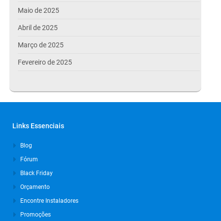
Maio de 2025
Abril de 2025
Março de 2025
Fevereiro de 2025
Janeiro de 2025
Dezembro de 2024
Novembro de 2024
Links Essenciais
Outubro de 2024
Blog
Setembro de 2024
Fórum
Agosto de 2024
Black Friday
Julho de 2024
Orçamento
Março de 2024
Encontre Instaladores
Promoções
Outubro de 2023