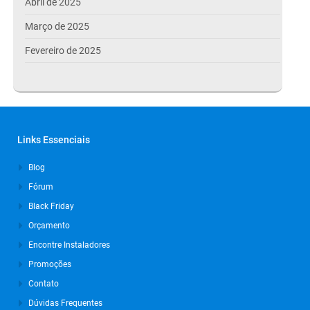
Abril de 2025
Março de 2025
Fevereiro de 2025
Janeiro de 2025
Dezembro de 2024
Novembro de 2024
Links Essenciais
Outubro de 2024
Blog
Setembro de 2024
Fórum
Agosto de 2024
Black Friday
Julho de 2024
Orçamento
Março de 2024
Encontre Instaladores
Promoções
Outubro de 2023
Contato
Setembro de 2023
Dúvidas Frequentes