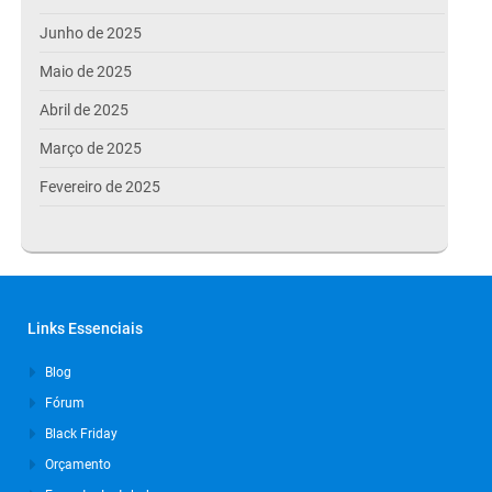
Junho de 2025
Maio de 2025
Abril de 2025
Março de 2025
Fevereiro de 2025
Janeiro de 2025
Dezembro de 2024
Novembro de 2024
Links Essenciais
Outubro de 2024
Blog
Setembro de 2024
Fórum
Agosto de 2024
Black Friday
Julho de 2024
Orçamento