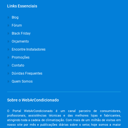
Links Essenciais
Outubro de 2024
Blog
Setembro de 2024
Fórum
Agosto de 2024
Black Friday
Julho de 2024
Orçamento
Março de 2024
Encontre Instaladores
Promoções
Outubro de 2023
Contato
Setembro de 2023
Dúvidas Frequentes
Agosto de 2023
Quem Somos
Julho de 2023
Junho de 2023
Sobre o WebArCondicionado
Maio de 2023
O Portal WebArCondicionado é um canal parceiro de consumidores,
profissionais, assistências técnicas e das melhores lojas e fabricantes,
Abril de 2023
atingindo toda a cadeia de climatização. Com mais de um milhão de visitas em
nosso site por mês e publicações diárias sobre o setor, hoje somos a maior