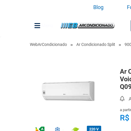
Blog
F
Menu
WebArCondicionado
Ar Condicionado Split
90
Ar 
Voic
Q0
A
a parti
R$
220 V