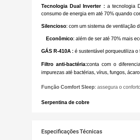
Tecnologia Dual Inverter :
a
tecnologia D
consumo de energia em até 70% quando co
Silencioso
:
c
om um sistema de ventilação de
Econômico
: a
lém de ser até 70% mais ec
GÁS R-410A :
é sustentável porque
utiliza o
Filtro anti-bactéria:
conta com
o
diferenci
impurezas até bactérias, vírus, fungos, ácaro
Função
Comfort Sleep
:
assegura o confort
S
erpentina de cobre
Especificações Técnicas