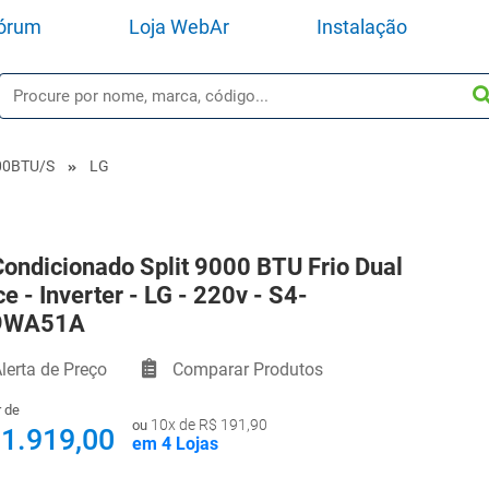
órum
Loja WebAr
Instalação
00BTU/s
LG
Condicionado Split 9000 BTU Frio Dual
e - Inverter - LG - 220v - S4-
9WA51A
lerta de Preço
Comparar Produtos
r de
10x de R$ 191,90
ou
 1.919,00
em 4 Lojas